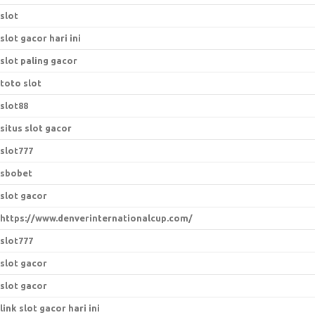
slot
slot gacor hari ini
slot paling gacor
toto slot
slot88
situs slot gacor
slot777
sbobet
slot gacor
https://www.denverinternationalcup.com/
slot777
slot gacor
slot gacor
link slot gacor hari ini