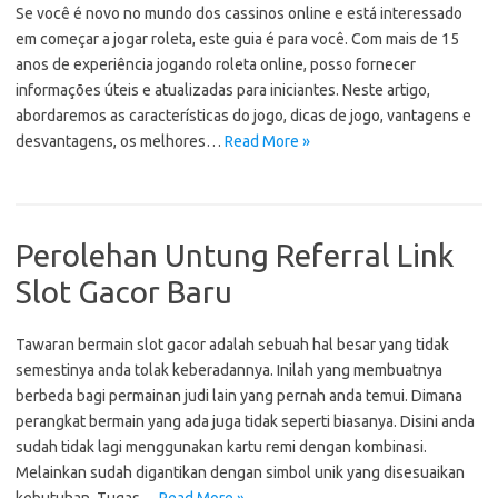
Se você é novo no mundo dos cassinos online e está interessado
em começar a jogar roleta, este guia é para você. Com mais de 15
anos de experiência jogando roleta online, posso fornecer
informações úteis e atualizadas para iniciantes. Neste artigo,
abordaremos as características do jogo, dicas de jogo, vantagens e
desvantagens, os melhores…
Read More »
Perolehan Untung Referral Link
Slot Gacor Baru
Tawaran bermain slot gacor adalah sebuah hal besar yang tidak
semestinya anda tolak keberadannya. Inilah yang membuatnya
berbeda bagi permainan judi lain yang pernah anda temui. Dimana
perangkat bermain yang ada juga tidak seperti biasanya. Disini anda
sudah tidak lagi menggunakan kartu remi dengan kombinasi.
Melainkan sudah digantikan dengan simbol unik yang disesuaikan