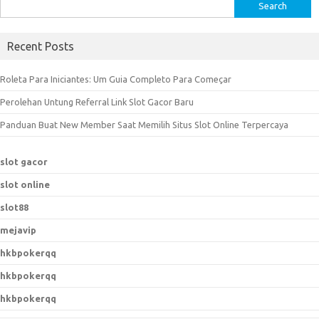
S
e
a
Recent Posts
r
c
Roleta Para Iniciantes: Um Guia Completo Para Começar
h
Perolehan Untung Referral Link Slot Gacor Baru
f
o
Panduan Buat New Member Saat Memilih Situs Slot Online Terpercaya
r
:
slot gacor
slot online
slot88
mejavip
hkbpokerqq
hkbpokerqq
hkbpokerqq