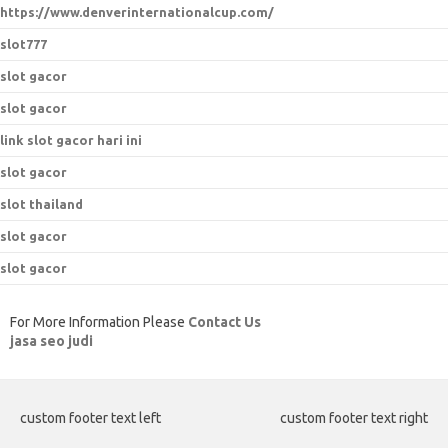
https://www.denverinternationalcup.com/
slot777
slot gacor
slot gacor
link slot gacor hari ini
slot gacor
slot thailand
slot gacor
slot gacor
For More Information Please
Contact Us
jasa seo judi
custom footer text left
custom footer text right