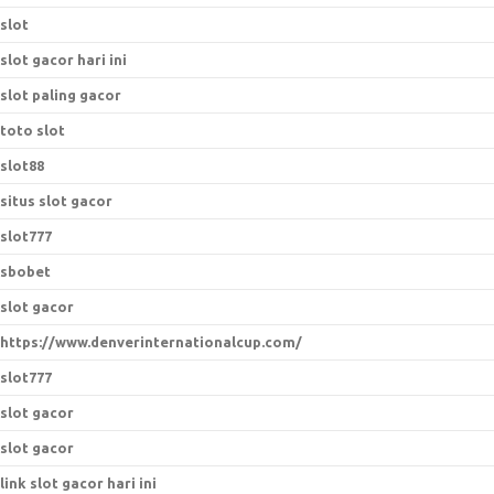
slot
slot gacor hari ini
slot paling gacor
toto slot
slot88
situs slot gacor
slot777
sbobet
slot gacor
https://www.denverinternationalcup.com/
slot777
slot gacor
slot gacor
link slot gacor hari ini