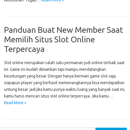
kebutuhan. Tugas…
Read More »
Panduan Buat New Member Saat
Memilih Situs Slot Online
Terpercaya
Slot online merupakan salah satu permainan judi online terbaik saat
ini. Game ini mudah dimainkan tapi mampu mendatangkan
keuntungan yang besar. Dengan hanya bermain game slot saja,
siapapun player yang berhasil memenangkannya bisa mendapatkan
untung besar. jadi jika kamu punya waktu luang yang banyak saat ini,
kamu harus mencari situs slot online terpercaya. Jika kamu…
Read More »