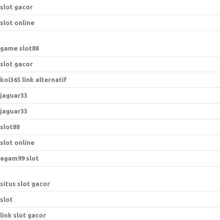
slot gacor
slot online
game slot88
slot gacor
koi365 link alternatif
jaguar33
jaguar33
slot88
slot online
agam99 slot
situs slot gacor
slot
link slot gacor