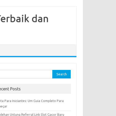
Terbaik dan
rch
ecent Posts
eta Para Iniciantes: Um Guia Completo Para
eçar
olehan Untung Referral Link Slot Gacor Baru