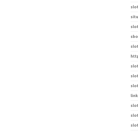
slo
sit
slo
sbo
slo
htt
slo
slo
slo
lin
slo
slo
slo