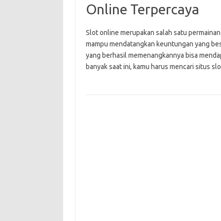
Online Terpercaya
Slot online merupakan salah satu permainan j
mampu mendatangkan keuntungan yang besar
yang berhasil memenangkannya bisa mendapa
banyak saat ini, kamu harus mencari situs s