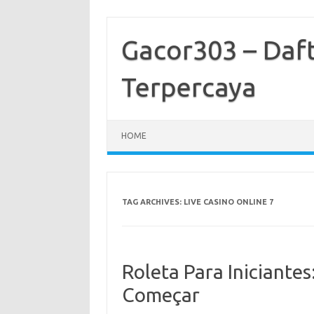
Skip
to
content
Gacor303 – Daft
Terpercaya
HOME
TAG ARCHIVES:
LIVE CASINO ONLINE 7
Roleta Para Iniciante
Começar