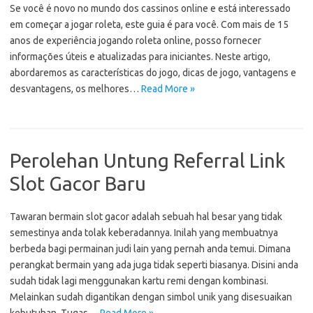
Se você é novo no mundo dos cassinos online e está interessado
em começar a jogar roleta, este guia é para você. Com mais de 15
anos de experiência jogando roleta online, posso fornecer
informações úteis e atualizadas para iniciantes. Neste artigo,
abordaremos as características do jogo, dicas de jogo, vantagens e
desvantagens, os melhores…
Read More »
Perolehan Untung Referral Link
Slot Gacor Baru
Tawaran bermain slot gacor adalah sebuah hal besar yang tidak
semestinya anda tolak keberadannya. Inilah yang membuatnya
berbeda bagi permainan judi lain yang pernah anda temui. Dimana
perangkat bermain yang ada juga tidak seperti biasanya. Disini anda
sudah tidak lagi menggunakan kartu remi dengan kombinasi.
Melainkan sudah digantikan dengan simbol unik yang disesuaikan