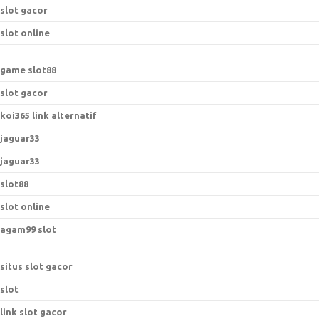
slot gacor
slot online
game slot88
slot gacor
koi365 link alternatif
jaguar33
jaguar33
slot88
slot online
agam99 slot
situs slot gacor
slot
link slot gacor