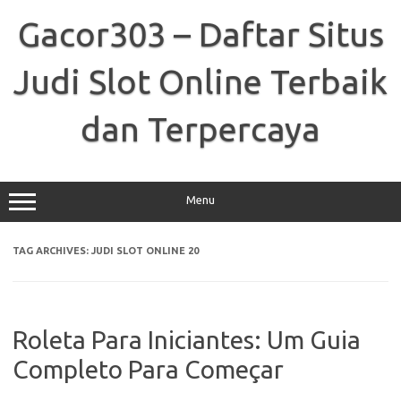
Skip
to
Gacor303 – Daftar Situs
content
Judi Slot Online Terbaik
dan Terpercaya
Menu
TAG ARCHIVES:
JUDI SLOT ONLINE 20
Roleta Para Iniciantes: Um Guia
Completo Para Começar