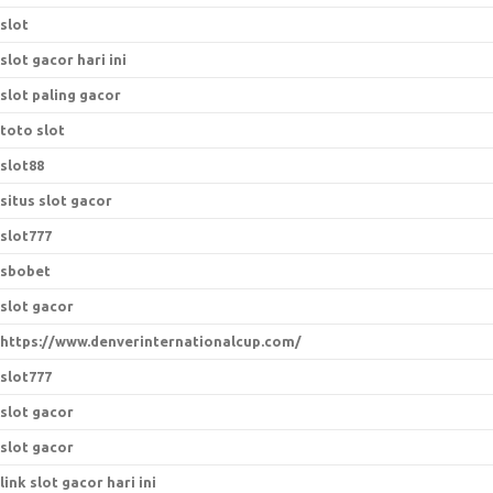
slot
slot gacor hari ini
slot paling gacor
toto slot
slot88
situs slot gacor
slot777
sbobet
slot gacor
https://www.denverinternationalcup.com/
slot777
slot gacor
slot gacor
link slot gacor hari ini