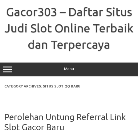
Skip
to
Gacor303 – Daftar Situs
content
Judi Slot Online Terbaik
dan Terpercaya
Menu
CATEGORY ARCHIVES:
SITUS SLOT QQ BARU
Perolehan Untung Referral Link
Slot Gacor Baru