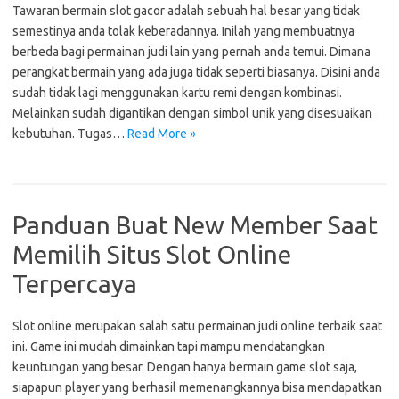
Tawaran bermain slot gacor adalah sebuah hal besar yang tidak
semestinya anda tolak keberadannya. Inilah yang membuatnya
berbeda bagi permainan judi lain yang pernah anda temui. Dimana
perangkat bermain yang ada juga tidak seperti biasanya. Disini anda
sudah tidak lagi menggunakan kartu remi dengan kombinasi.
Melainkan sudah digantikan dengan simbol unik yang disesuaikan
kebutuhan. Tugas…
Read More »
Panduan Buat New Member Saat
Memilih Situs Slot Online
Terpercaya
Slot online merupakan salah satu permainan judi online terbaik saat
ini. Game ini mudah dimainkan tapi mampu mendatangkan
keuntungan yang besar. Dengan hanya bermain game slot saja,
siapapun player yang berhasil memenangkannya bisa mendapatkan