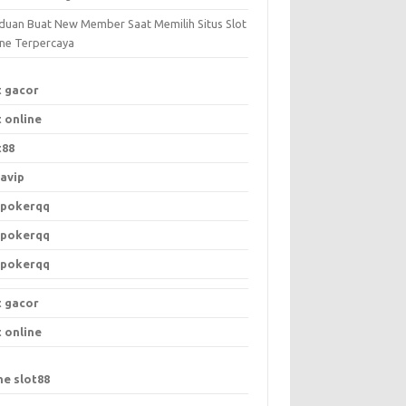
duan Buat New Member Saat Memilih Situs Slot
ine Terpercaya
t gacor
t online
t88
avip
bpokerqq
bpokerqq
bpokerqq
t gacor
t online
e slot88