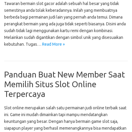
Tawaran bermain slot gacor adalah sebuah hal besar yang tidak
semestinya anda tolak keberadannya. Inilah yang membuatnya
berbeda bagi permainan judi lain yang pernah anda temui. Dimana
perangkat bermain yang ada juga tidak seperti biasanya. Disini anda
sudah tidak lagi menggunakan kartu remi dengan kombinasi.
Melainkan sudah digantikan dengan simbol unik yang disesuaikan
kebutuhan. Tugas…
Read More »
Panduan Buat New Member Saat
Memilih Situs Slot Online
Terpercaya
Slot online merupakan salah satu permainan judi online terbaik saat
ini. Game ini mudah dimainkan tapi mampu mendatangkan
keuntungan yang besar. Dengan hanya bermain game slot saja,
siapapun player yang berhasil memenangkannya bisa mendapatkan