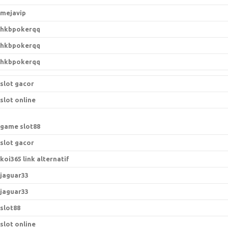
mejavip
hkbpokerqq
hkbpokerqq
hkbpokerqq
slot gacor
slot online
game slot88
slot gacor
koi365 link alternatif
jaguar33
jaguar33
slot88
slot online