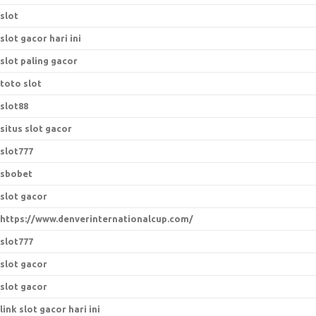
slot
slot gacor hari ini
slot paling gacor
toto slot
slot88
situs slot gacor
slot777
sbobet
slot gacor
https://www.denverinternationalcup.com/
slot777
slot gacor
slot gacor
link slot gacor hari ini