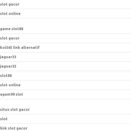
slot gacor
slot online
game slot88
slot gacor
koi365 link alternatif
jaguar33
jaguar33
slot88
slot online
agam99 slot
situs slot gacor
slot
link slot gacor