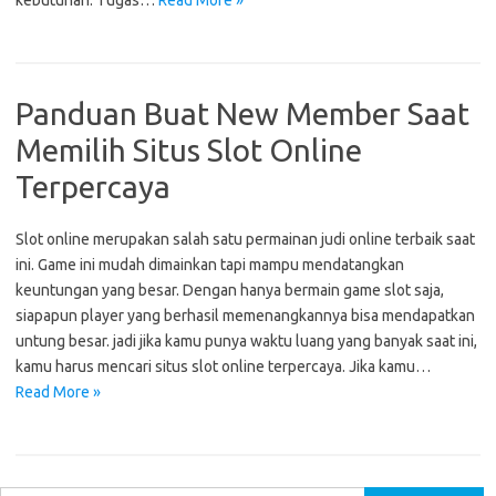
kebutuhan. Tugas…
Read More »
Panduan Buat New Member Saat
Memilih Situs Slot Online
Terpercaya
Slot online merupakan salah satu permainan judi online terbaik saat
ini. Game ini mudah dimainkan tapi mampu mendatangkan
keuntungan yang besar. Dengan hanya bermain game slot saja,
siapapun player yang berhasil memenangkannya bisa mendapatkan
untung besar. jadi jika kamu punya waktu luang yang banyak saat ini,
kamu harus mencari situs slot online terpercaya. Jika kamu…
Read More »