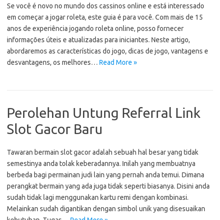
Se você é novo no mundo dos cassinos online e está interessado
em começar a jogar roleta, este guia é para você. Com mais de 15
anos de experiência jogando roleta online, posso fornecer
informações úteis e atualizadas para iniciantes. Neste artigo,
abordaremos as características do jogo, dicas de jogo, vantagens e
desvantagens, os melhores…
Read More »
Perolehan Untung Referral Link
Slot Gacor Baru
Tawaran bermain slot gacor adalah sebuah hal besar yang tidak
semestinya anda tolak keberadannya. Inilah yang membuatnya
berbeda bagi permainan judi lain yang pernah anda temui. Dimana
perangkat bermain yang ada juga tidak seperti biasanya. Disini anda
sudah tidak lagi menggunakan kartu remi dengan kombinasi.
Melainkan sudah digantikan dengan simbol unik yang disesuaikan