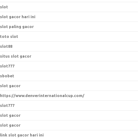
slot
slot gacor hari ini
slot paling gacor
toto slot
slot88
situs slot gacor
slot777
sbobet
slot gacor
https://www.denverinternationalcup.com/
slot777
slot gacor
slot gacor
link slot gacor hari ini