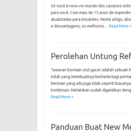
Se você é novo no mundo dos cassinos online
para você. Com mais de 15 anos de experiênc
atualizadas para iniciantes. Neste artigo, ab
e desvantagens, os melhores…
Read More 
Perolehan Untung Refe
Tawaran bermain slot gacor adalah sebuah h
Inilah yang membuatnya berbeda bagi permai
bermain yang ada juga tidak seperti biasany
kombinasi. Melainkan sudah digantikan den
Read More »
Panduan Buat New Mem