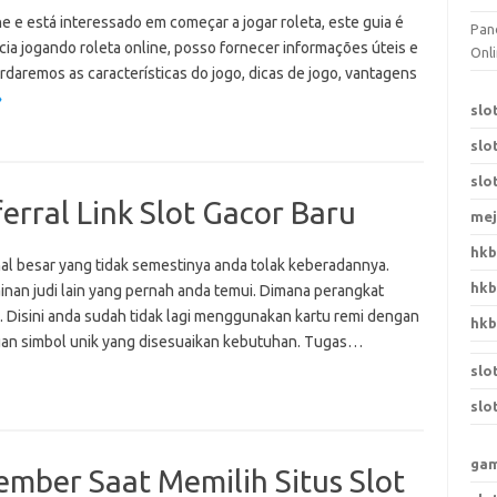
 e está interessado em começar a jogar roleta, este guia é
Pan
ia jogando roleta online, posso fornecer informações úteis e
Onl
ordaremos as características do jogo, dicas de jogo, vantagens
»
slo
slo
slo
rral Link Slot Gacor Baru
mej
hk
al besar yang tidak semestinya anda tolak keberadannya.
hk
nan judi lain yang pernah anda temui. Dimana perangkat
a. Disini anda sudah tidak lagi menggunakan kartu remi dengan
hk
gan simbol unik yang disesuaikan kebutuhan. Tugas…
slo
slo
gam
ber Saat Memilih Situs Slot