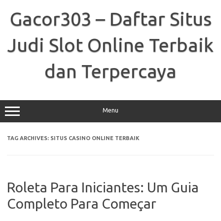
Skip
to
Gacor303 – Daftar Situs
content
Judi Slot Online Terbaik
dan Terpercaya
Menu
TAG ARCHIVES:
SITUS CASINO ONLINE TERBAIK
Roleta Para Iniciantes: Um Guia
Completo Para Começar