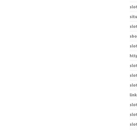
slo
sit
slo
sbo
slo
htt
slo
slo
slo
lin
slo
slo
slo