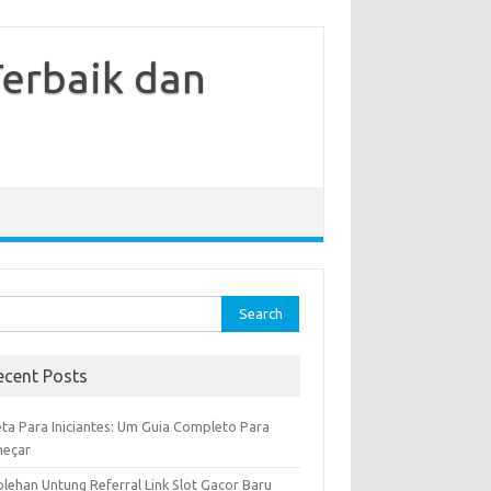
Terbaik dan
rch
ecent Posts
eta Para Iniciantes: Um Guia Completo Para
eçar
olehan Untung Referral Link Slot Gacor Baru