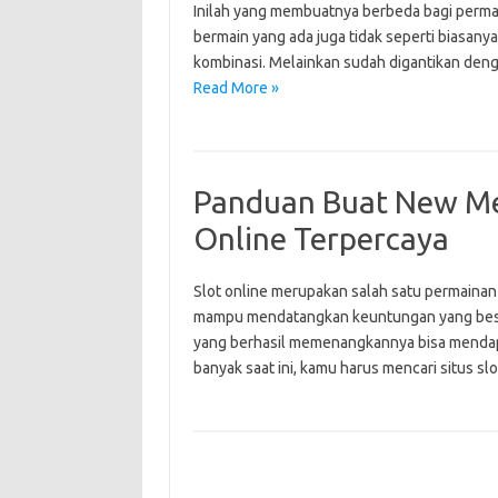
Inilah yang membuatnya berbeda bagi permai
bermain yang ada juga tidak seperti biasany
kombinasi. Melainkan sudah digantikan den
Read More »
Panduan Buat New Mem
Online Terpercaya
Slot online merupakan salah satu permainan j
mampu mendatangkan keuntungan yang besar
yang berhasil memenangkannya bisa mendapa
banyak saat ini, kamu harus mencari situs s