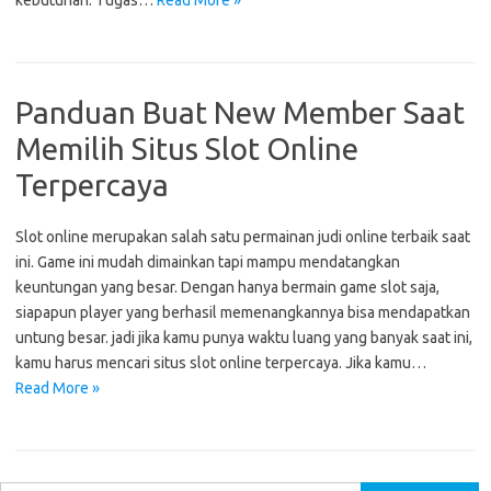
kebutuhan. Tugas…
Read More »
Panduan Buat New Member Saat
Memilih Situs Slot Online
Terpercaya
Slot online merupakan salah satu permainan judi online terbaik saat
ini. Game ini mudah dimainkan tapi mampu mendatangkan
keuntungan yang besar. Dengan hanya bermain game slot saja,
siapapun player yang berhasil memenangkannya bisa mendapatkan
untung besar. jadi jika kamu punya waktu luang yang banyak saat ini,
kamu harus mencari situs slot online terpercaya. Jika kamu…
Read More »