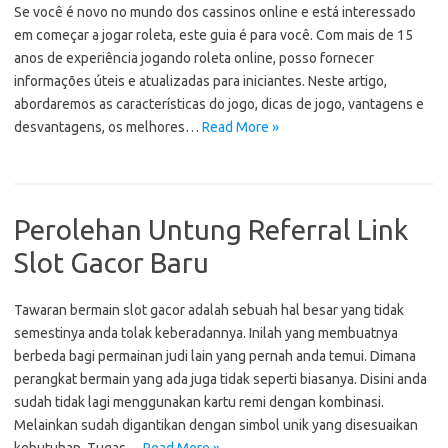
Se você é novo no mundo dos cassinos online e está interessado
em começar a jogar roleta, este guia é para você. Com mais de 15
anos de experiência jogando roleta online, posso fornecer
informações úteis e atualizadas para iniciantes. Neste artigo,
abordaremos as características do jogo, dicas de jogo, vantagens e
desvantagens, os melhores…
Read More »
Perolehan Untung Referral Link
Slot Gacor Baru
Tawaran bermain slot gacor adalah sebuah hal besar yang tidak
semestinya anda tolak keberadannya. Inilah yang membuatnya
berbeda bagi permainan judi lain yang pernah anda temui. Dimana
perangkat bermain yang ada juga tidak seperti biasanya. Disini anda
sudah tidak lagi menggunakan kartu remi dengan kombinasi.
Melainkan sudah digantikan dengan simbol unik yang disesuaikan