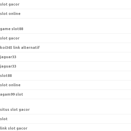
slot gacor
slot online
game slot88
slot gacor
koi365 link alternatif
jaguar33
jaguar33
slot88
slot online
agam99 slot
situs slot gacor
slot
link slot gacor