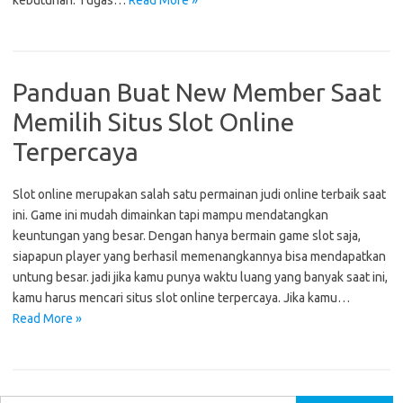
kebutuhan. Tugas…
Read More »
Panduan Buat New Member Saat
Memilih Situs Slot Online
Terpercaya
Slot online merupakan salah satu permainan judi online terbaik saat
ini. Game ini mudah dimainkan tapi mampu mendatangkan
keuntungan yang besar. Dengan hanya bermain game slot saja,
siapapun player yang berhasil memenangkannya bisa mendapatkan
untung besar. jadi jika kamu punya waktu luang yang banyak saat ini,
kamu harus mencari situs slot online terpercaya. Jika kamu…
Read More »