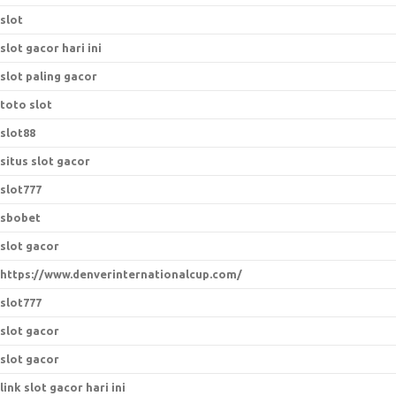
slot
slot gacor hari ini
slot paling gacor
toto slot
slot88
situs slot gacor
slot777
sbobet
slot gacor
https://www.denverinternationalcup.com/
slot777
slot gacor
slot gacor
link slot gacor hari ini