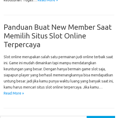
kebutuhan. Tugas…
Read More »
Panduan Buat New Member Saat
Memilih Situs Slot Online
Terpercaya
Slot online merupakan salah satu permainan judi online terbaik saat
ini. Game ini mudah dimainkan tapi mampu mendatangkan
keuntungan yang besar. Dengan hanya bermain game slot saja,
siapapun player yang berhasil memenangkannya bisa mendapatkan
untung besar. jadi jika kamu punya waktu luang yang banyak saat ini,
kamu harus mencari situs slot online terpercaya. Jika kamu…
Read More »