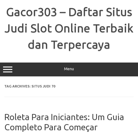
Skip
to
Gacor303 – Daftar Situs
content
Judi Slot Online Terbaik
dan Terpercaya
Menu
TAG ARCHIVES:
SITUS JUDI 70
Roleta Para Iniciantes: Um Guia
Completo Para Começar