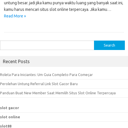
untung besar. jadi jika kamu punya waktu luang yang banyak saat ini,
kamu harus mencari situs slot online terpercaya. Jika kamu…
Read More »
S
e
a
Recent Posts
r
c
Roleta Para Iniciantes: Um Guia Completo Para Começar
h
Perolehan Untung Referral Link Slot Gacor Baru
f
o
Panduan Buat New Member Saat Memilih Situs Slot Online Terpercaya
r
:
slot gacor
slot online
slot88