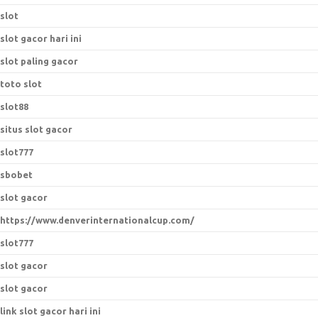
slot
slot gacor hari ini
slot paling gacor
toto slot
slot88
situs slot gacor
slot777
sbobet
slot gacor
https://www.denverinternationalcup.com/
slot777
slot gacor
slot gacor
link slot gacor hari ini