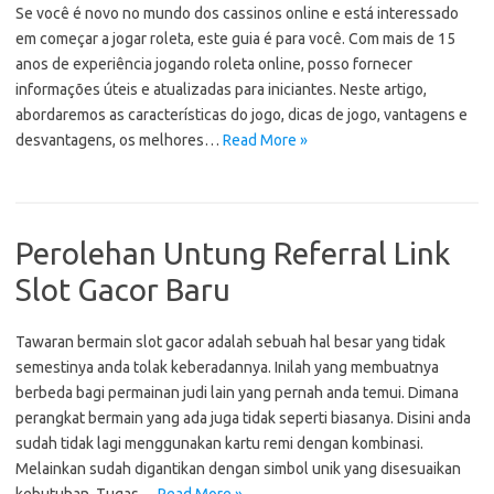
Se você é novo no mundo dos cassinos online e está interessado
em começar a jogar roleta, este guia é para você. Com mais de 15
anos de experiência jogando roleta online, posso fornecer
informações úteis e atualizadas para iniciantes. Neste artigo,
abordaremos as características do jogo, dicas de jogo, vantagens e
desvantagens, os melhores…
Read More »
Perolehan Untung Referral Link
Slot Gacor Baru
Tawaran bermain slot gacor adalah sebuah hal besar yang tidak
semestinya anda tolak keberadannya. Inilah yang membuatnya
berbeda bagi permainan judi lain yang pernah anda temui. Dimana
perangkat bermain yang ada juga tidak seperti biasanya. Disini anda
sudah tidak lagi menggunakan kartu remi dengan kombinasi.
Melainkan sudah digantikan dengan simbol unik yang disesuaikan