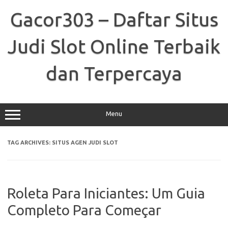
Skip
to
Gacor303 – Daftar Situs
content
Judi Slot Online Terbaik
dan Terpercaya
Menu
TAG ARCHIVES:
SITUS AGEN JUDI SLOT
Roleta Para Iniciantes: Um Guia
Completo Para Começar