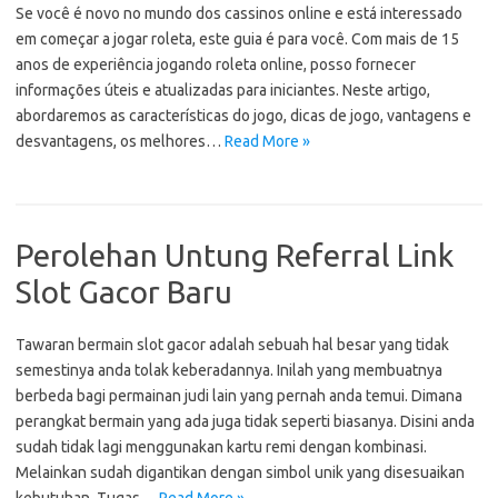
Se você é novo no mundo dos cassinos online e está interessado
em começar a jogar roleta, este guia é para você. Com mais de 15
anos de experiência jogando roleta online, posso fornecer
informações úteis e atualizadas para iniciantes. Neste artigo,
abordaremos as características do jogo, dicas de jogo, vantagens e
desvantagens, os melhores…
Read More »
Perolehan Untung Referral Link
Slot Gacor Baru
Tawaran bermain slot gacor adalah sebuah hal besar yang tidak
semestinya anda tolak keberadannya. Inilah yang membuatnya
berbeda bagi permainan judi lain yang pernah anda temui. Dimana
perangkat bermain yang ada juga tidak seperti biasanya. Disini anda
sudah tidak lagi menggunakan kartu remi dengan kombinasi.
Melainkan sudah digantikan dengan simbol unik yang disesuaikan