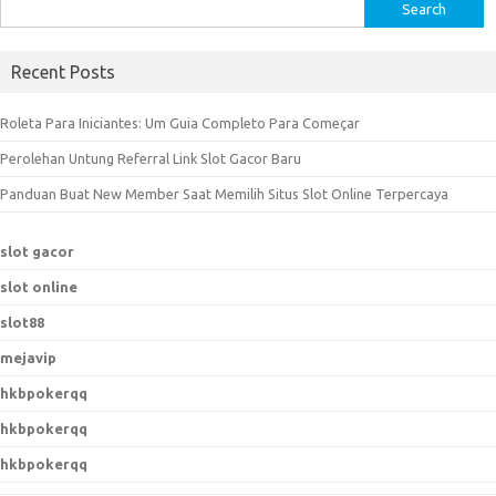
S
e
a
Recent Posts
r
c
Roleta Para Iniciantes: Um Guia Completo Para Começar
h
Perolehan Untung Referral Link Slot Gacor Baru
f
o
Panduan Buat New Member Saat Memilih Situs Slot Online Terpercaya
r
:
slot gacor
slot online
slot88
mejavip
hkbpokerqq
hkbpokerqq
hkbpokerqq