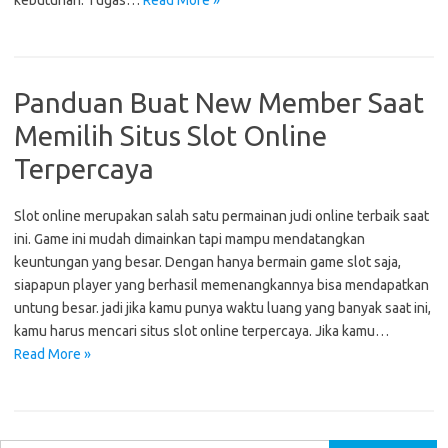
kebutuhan. Tugas…
Read More »
Panduan Buat New Member Saat
Memilih Situs Slot Online
Terpercaya
Slot online merupakan salah satu permainan judi online terbaik saat
ini. Game ini mudah dimainkan tapi mampu mendatangkan
keuntungan yang besar. Dengan hanya bermain game slot saja,
siapapun player yang berhasil memenangkannya bisa mendapatkan
untung besar. jadi jika kamu punya waktu luang yang banyak saat ini,
kamu harus mencari situs slot online terpercaya. Jika kamu…
Read More »