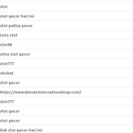
slot
slot gacor hari ini
slot paling gacor
toto slot
slot88
situs slot gacor
slot777
sbobet
slot gacor
https://www.denverinternationalcup.com/
slot777
slot gacor
slot gacor
link slot gacor hari ini