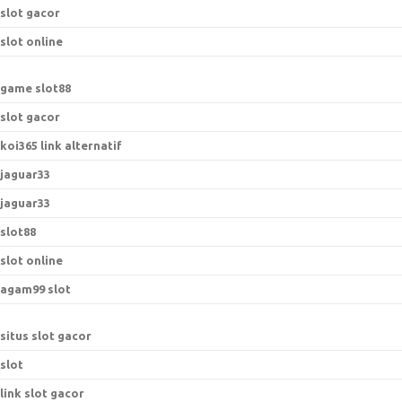
slot gacor
slot online
game slot88
slot gacor
koi365 link alternatif
jaguar33
jaguar33
slot88
slot online
agam99 slot
situs slot gacor
slot
link slot gacor