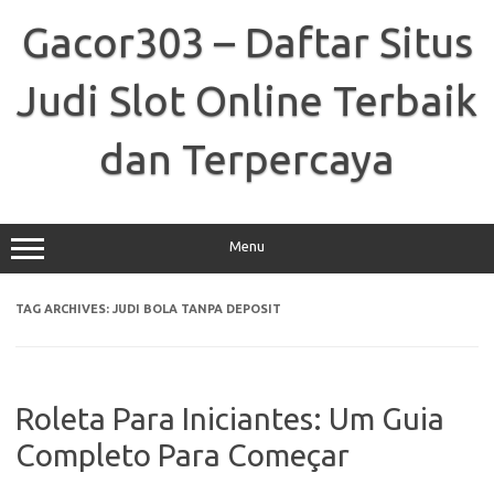
Skip
to
Gacor303 – Daftar Situs
content
Judi Slot Online Terbaik
dan Terpercaya
Menu
TAG ARCHIVES:
JUDI BOLA TANPA DEPOSIT
Roleta Para Iniciantes: Um Guia
Completo Para Começar