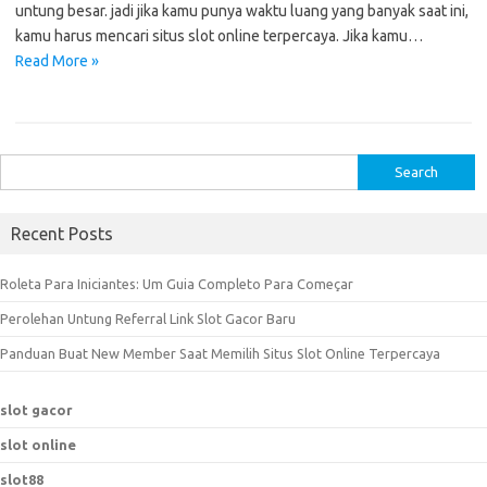
untung besar. jadi jika kamu punya waktu luang yang banyak saat ini,
kamu harus mencari situs slot online terpercaya. Jika kamu…
Read More »
S
e
a
Recent Posts
r
c
Roleta Para Iniciantes: Um Guia Completo Para Começar
h
Perolehan Untung Referral Link Slot Gacor Baru
f
o
Panduan Buat New Member Saat Memilih Situs Slot Online Terpercaya
r
:
slot gacor
slot online
slot88