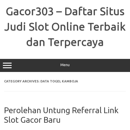
Skip
to
Gacor303 – Daftar Situs
content
Judi Slot Online Terbaik
dan Terpercaya
Menu
CATEGORY ARCHIVES:
DATA TOGEL KAMBOJA
Perolehan Untung Referral Link
Slot Gacor Baru