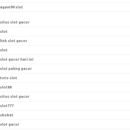
agam99 slot
situs slot gacor
slot
link slot gacor
slot
slot gacor hari ini
slot paling gacor
toto slot
slot88
situs slot gacor
slot777
sbobet
slot gacor