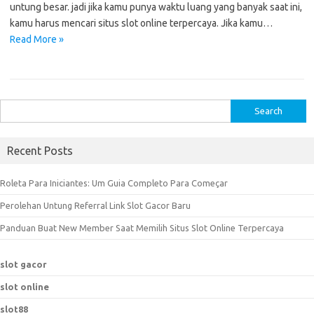
untung besar. jadi jika kamu punya waktu luang yang banyak saat ini,
kamu harus mencari situs slot online terpercaya. Jika kamu…
Read More »
S
e
a
Recent Posts
r
c
Roleta Para Iniciantes: Um Guia Completo Para Começar
h
Perolehan Untung Referral Link Slot Gacor Baru
f
o
Panduan Buat New Member Saat Memilih Situs Slot Online Terpercaya
r
:
slot gacor
slot online
slot88