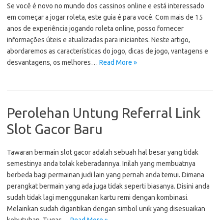
Se você é novo no mundo dos cassinos online e está interessado
em começar a jogar roleta, este guia é para você. Com mais de 15
anos de experiência jogando roleta online, posso fornecer
informações úteis e atualizadas para iniciantes. Neste artigo,
abordaremos as características do jogo, dicas de jogo, vantagens e
desvantagens, os melhores…
Read More »
Perolehan Untung Referral Link
Slot Gacor Baru
Tawaran bermain slot gacor adalah sebuah hal besar yang tidak
semestinya anda tolak keberadannya. Inilah yang membuatnya
berbeda bagi permainan judi lain yang pernah anda temui. Dimana
perangkat bermain yang ada juga tidak seperti biasanya. Disini anda
sudah tidak lagi menggunakan kartu remi dengan kombinasi.
Melainkan sudah digantikan dengan simbol unik yang disesuaikan