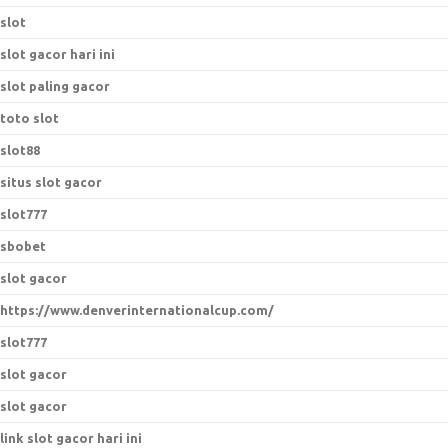
slot
slot gacor hari ini
slot paling gacor
toto slot
slot88
situs slot gacor
slot777
sbobet
slot gacor
https://www.denverinternationalcup.com/
slot777
slot gacor
slot gacor
link slot gacor hari ini