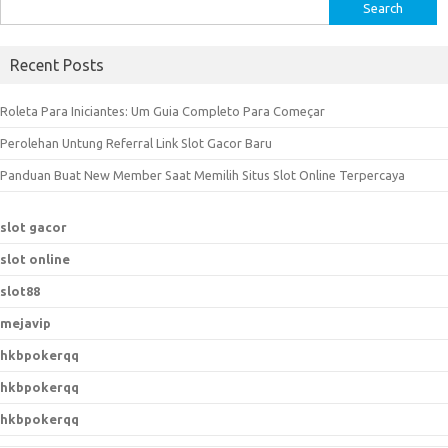
S
e
a
Recent Posts
r
c
Roleta Para Iniciantes: Um Guia Completo Para Começar
h
Perolehan Untung Referral Link Slot Gacor Baru
f
o
Panduan Buat New Member Saat Memilih Situs Slot Online Terpercaya
r
:
slot gacor
slot online
slot88
mejavip
hkbpokerqq
hkbpokerqq
hkbpokerqq