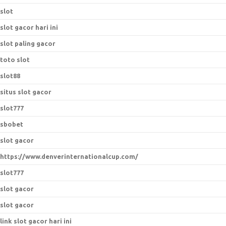
slot
slot gacor hari ini
slot paling gacor
toto slot
slot88
situs slot gacor
slot777
sbobet
slot gacor
https://www.denverinternationalcup.com/
slot777
slot gacor
slot gacor
link slot gacor hari ini