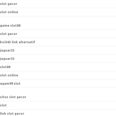
slot gacor
slot online
game slot88
slot gacor
koi365 link alternatif
jaguar33
jaguar33
slot88
slot online
agam99 slot
situs slot gacor
slot
link slot gacor