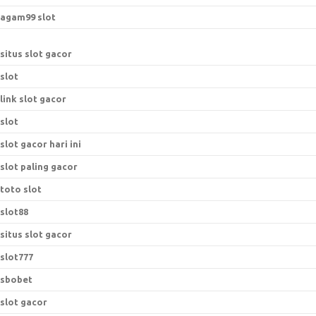
agam99 slot
situs slot gacor
slot
link slot gacor
slot
slot gacor hari ini
slot paling gacor
toto slot
slot88
situs slot gacor
slot777
sbobet
slot gacor