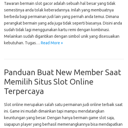
Tawaran bermain slot gacor adalah sebuah hal besar yang tidak
semestinya anda tolak keberadannya. Inilah yang membuatnya
berbeda bagi permainan judi lain yang pernah anda temui. Dimana
perangkat bermain yang ada juga tidak seperti biasanya. Disini anda
sudah tidak lagi menggunakan kartu remi dengan kombinasi.
Melainkan sudah digantikan dengan simbol unik yang disesuaikan
kebutuhan. Tugas…
Read More »
Panduan Buat New Member Saat
Memilih Situs Slot Online
Terpercaya
Slot online merupakan salah satu permainan judi online terbaik saat
ini. Game ini mudah dimainkan tapi mampu mendatangkan
keuntungan yang besar. Dengan hanya bermain game slot saja,
siapapun player yang berhasil memenangkannya bisa mendapatkan