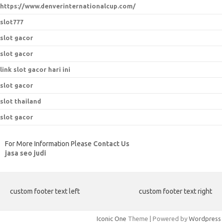
https://www.denverinternationalcup.com/
slot777
slot gacor
slot gacor
link slot gacor hari ini
slot gacor
slot thailand
slot gacor
For More Information Please
Contact Us
jasa seo judi
custom footer text left
custom footer text right
Iconic One
Theme | Powered by
Wordpress