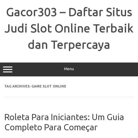
Skip
to
Gacor303 – Daftar Situs
content
Judi Slot Online Terbaik
dan Terpercaya
Menu
TAG ARCHIVES:
GAME SLOT ONLINE
Roleta Para Iniciantes: Um Guia
Completo Para Começar