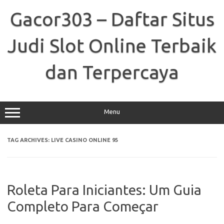
Skip
to
Gacor303 – Daftar Situs
content
Judi Slot Online Terbaik
dan Terpercaya
Menu
TAG ARCHIVES:
LIVE CASINO ONLINE 95
Roleta Para Iniciantes: Um Guia
Completo Para Começar