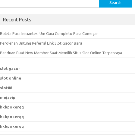
S
e
a
Recent Posts
r
c
Roleta Para Iniciantes: Um Guia Completo Para Começar
h
Perolehan Untung Referral Link Slot Gacor Baru
f
o
Panduan Buat New Member Saat Memilih Situs Slot Online Terpercaya
r
:
slot gacor
slot online
slot88
mejavip
hkbpokerqq
hkbpokerqq
hkbpokerqq