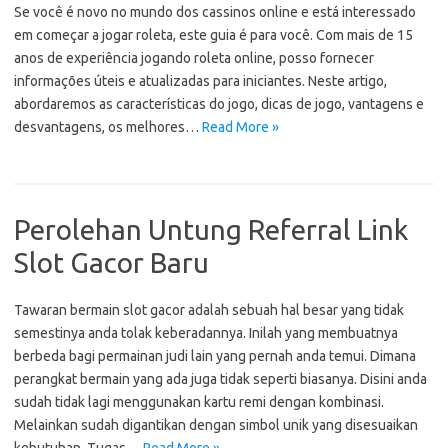
Se você é novo no mundo dos cassinos online e está interessado
em começar a jogar roleta, este guia é para você. Com mais de 15
anos de experiência jogando roleta online, posso fornecer
informações úteis e atualizadas para iniciantes. Neste artigo,
abordaremos as características do jogo, dicas de jogo, vantagens e
desvantagens, os melhores…
Read More »
Perolehan Untung Referral Link
Slot Gacor Baru
Tawaran bermain slot gacor adalah sebuah hal besar yang tidak
semestinya anda tolak keberadannya. Inilah yang membuatnya
berbeda bagi permainan judi lain yang pernah anda temui. Dimana
perangkat bermain yang ada juga tidak seperti biasanya. Disini anda
sudah tidak lagi menggunakan kartu remi dengan kombinasi.
Melainkan sudah digantikan dengan simbol unik yang disesuaikan