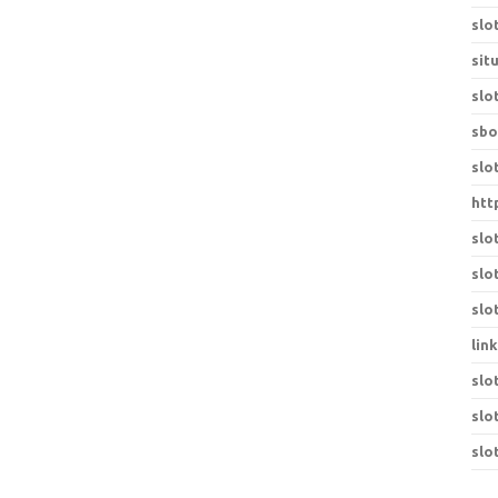
slo
sit
slo
sbo
slo
htt
slo
slo
slo
lin
slo
slo
slo