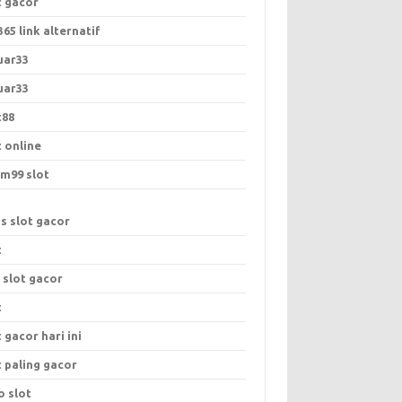
t gacor
365 link alternatif
uar33
uar33
t88
t online
m99 slot
us slot gacor
t
k slot gacor
t
t gacor hari ini
t paling gacor
o slot