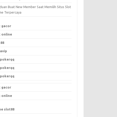
duan Buat New Member Saat Memilih Situs Slot
ine Terpercaya
t gacor
t online
t88
avip
bpokerqq
bpokerqq
bpokerqq
t gacor
t online
e slot88