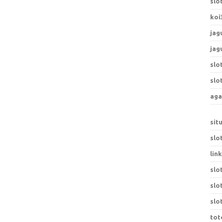
slo
koi
jag
jag
slo
slo
aga
sit
slo
lin
slo
slo
slo
tot