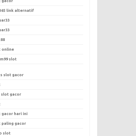
t gacor
365 link alternatif
uar33
uar33
t88
t online
m99 slot
us slot gacor
t
k slot gacor
t
t gacor hari ini
t paling gacor
o slot