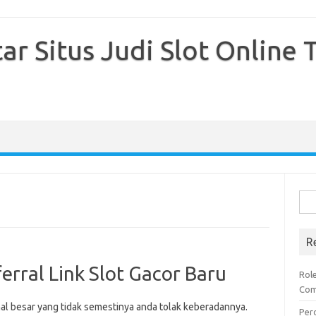
ar Situs Judi Slot Online 
Sea
for:
R
rral Link Slot Gacor Baru
Rol
Com
al besar yang tidak semestinya anda tolak keberadannya.
Per