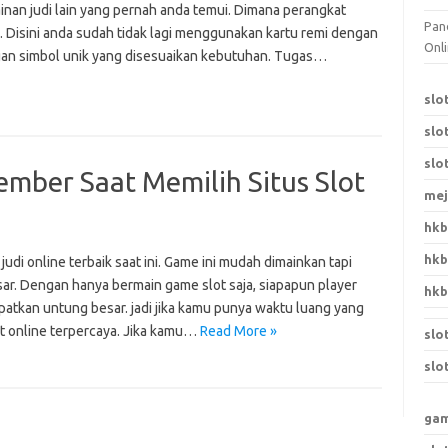
nan judi lain yang pernah anda temui. Dimana perangkat
Pan
a. Disini anda sudah tidak lagi menggunakan kartu remi dengan
Onl
gan simbol unik yang disesuaikan kebutuhan. Tugas…
slo
slo
slo
ber Saat Memilih Situs Slot
mej
hk
hk
udi online terbaik saat ini. Game ini mudah dimainkan tapi
. Dengan hanya bermain game slot saja, siapapun player
hk
tkan untung besar. jadi jika kamu punya waktu luang yang
lot online terpercaya. Jika kamu…
Read More »
slo
slo
gam