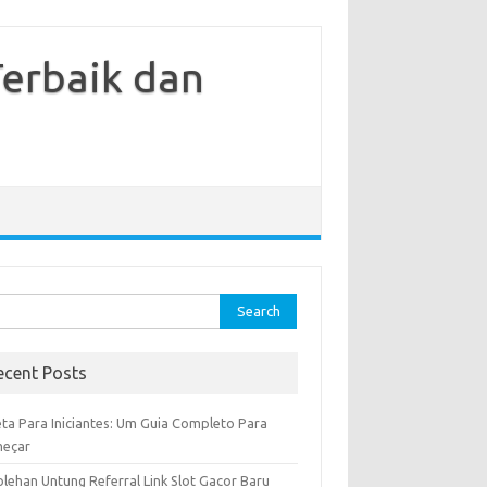
Terbaik dan
rch
ecent Posts
eta Para Iniciantes: Um Guia Completo Para
eçar
olehan Untung Referral Link Slot Gacor Baru