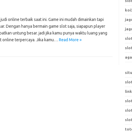
slo
koi
udi online terbaik saat ini. Game ini mudah dimainkan tapi
jag
. Dengan hanya bermain game slot saja, siapapun player
jag
tkan untung besar. jadi jika kamu punya waktu luang yang
slo
lot online terpercaya. Jika kamu…
Read More »
slo
aga
sit
slo
lin
slo
slo
slo
tot