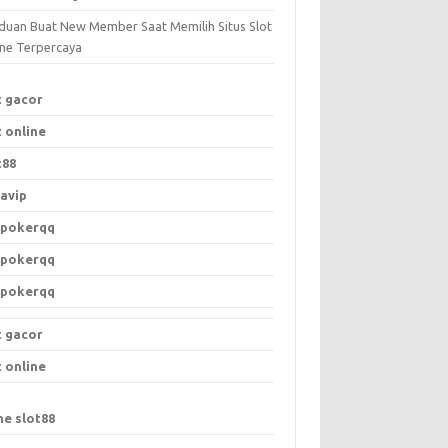
duan Buat New Member Saat Memilih Situs Slot
ine Terpercaya
t gacor
t online
t88
avip
bpokerqq
bpokerqq
bpokerqq
t gacor
t online
e slot88