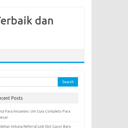
Terbaik dan
rch
ecent Posts
eta Para Iniciantes: Um Guia Completo Para
eçar
olehan Untung Referral Link Slot Gacor Baru