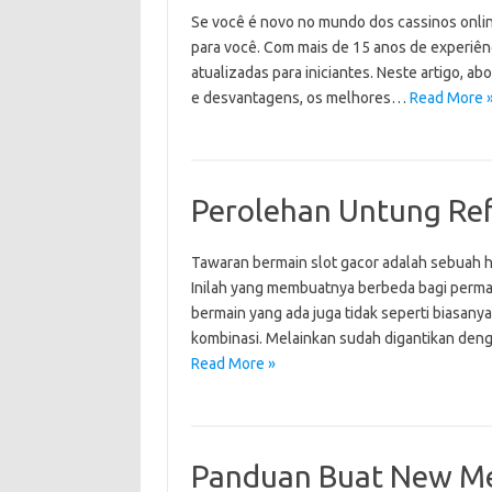
Se você é novo no mundo dos cassinos online
para você. Com mais de 15 anos de experiênc
atualizadas para iniciantes. Neste artigo, ab
e desvantagens, os melhores…
Read More 
Perolehan Untung Refe
Tawaran bermain slot gacor adalah sebuah h
Inilah yang membuatnya berbeda bagi permai
bermain yang ada juga tidak seperti biasany
kombinasi. Melainkan sudah digantikan den
Read More »
Panduan Buat New Mem