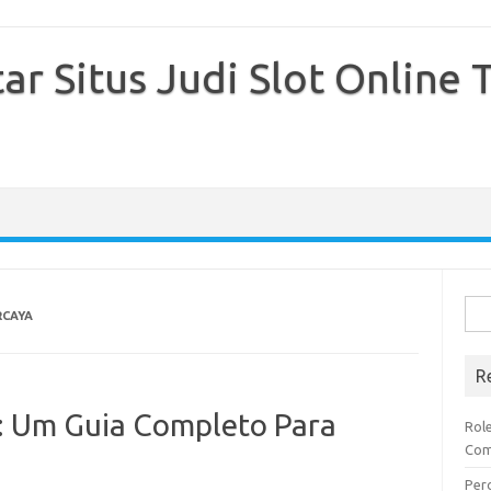
ar Situs Judi Slot Online 
Sea
RCAYA
for:
R
s: Um Guia Completo Para
Rol
Com
Per