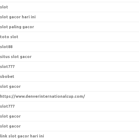
slot
slot gacor hari ini
slot paling gacor
toto slot
slot88
situs slot gacor
slot777
sbobet
slot gacor
https://www.denverinternationalcup.com/
slot777
slot gacor
slot gacor
link slot gacor hari ini