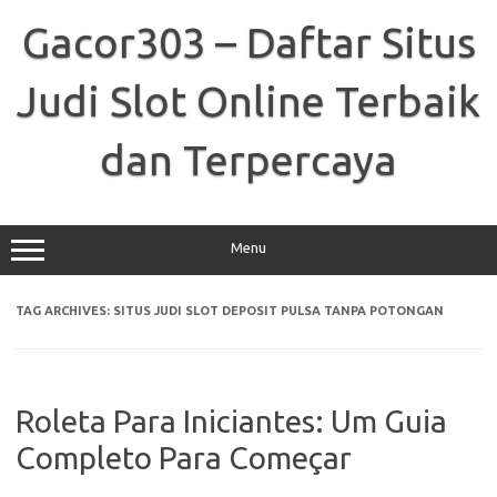
Skip
to
Gacor303 – Daftar Situs
content
Judi Slot Online Terbaik
dan Terpercaya
Menu
TAG ARCHIVES:
SITUS JUDI SLOT DEPOSIT PULSA TANPA POTONGAN
Roleta Para Iniciantes: Um Guia
Completo Para Começar