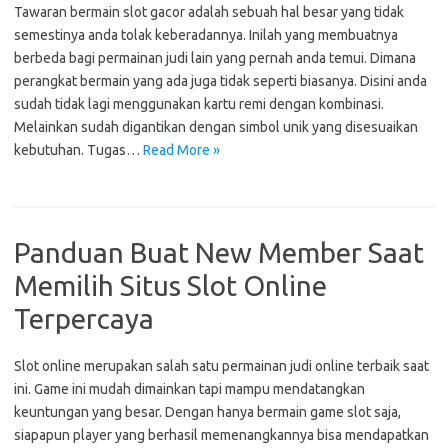
Tawaran bermain slot gacor adalah sebuah hal besar yang tidak
semestinya anda tolak keberadannya. Inilah yang membuatnya
berbeda bagi permainan judi lain yang pernah anda temui. Dimana
perangkat bermain yang ada juga tidak seperti biasanya. Disini anda
sudah tidak lagi menggunakan kartu remi dengan kombinasi.
Melainkan sudah digantikan dengan simbol unik yang disesuaikan
kebutuhan. Tugas…
Read More »
Panduan Buat New Member Saat
Memilih Situs Slot Online
Terpercaya
Slot online merupakan salah satu permainan judi online terbaik saat
ini. Game ini mudah dimainkan tapi mampu mendatangkan
keuntungan yang besar. Dengan hanya bermain game slot saja,
siapapun player yang berhasil memenangkannya bisa mendapatkan