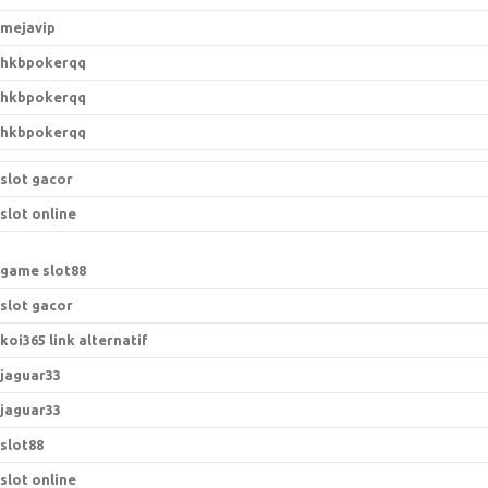
mejavip
hkbpokerqq
hkbpokerqq
hkbpokerqq
slot gacor
slot online
game slot88
slot gacor
koi365 link alternatif
jaguar33
jaguar33
slot88
slot online