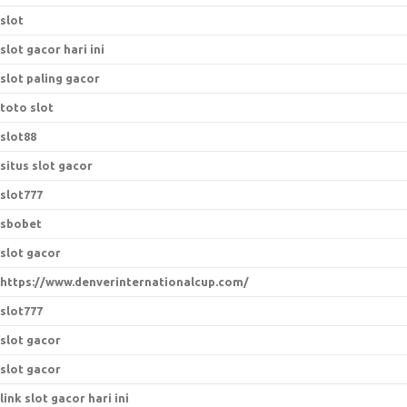
slot
slot gacor hari ini
slot paling gacor
toto slot
slot88
situs slot gacor
slot777
sbobet
slot gacor
https://www.denverinternationalcup.com/
slot777
slot gacor
slot gacor
link slot gacor hari ini