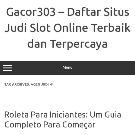
Skip
to
Gacor303 – Daftar Situs
content
Judi Slot Online Terbaik
dan Terpercaya
Menu
TAG ARCHIVES:
AGEN JUDI 44
Roleta Para Iniciantes: Um Guia
Completo Para Começar