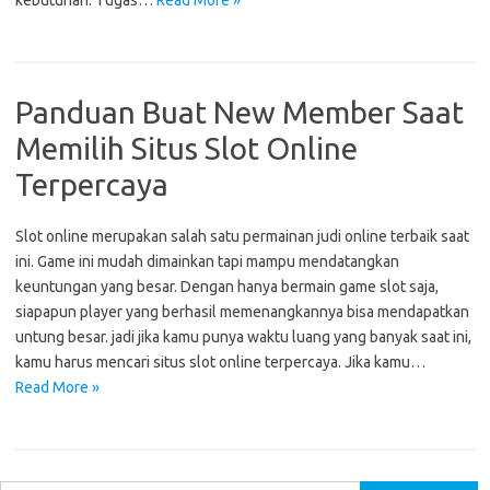
kebutuhan. Tugas…
Read More »
Panduan Buat New Member Saat
Memilih Situs Slot Online
Terpercaya
Slot online merupakan salah satu permainan judi online terbaik saat
ini. Game ini mudah dimainkan tapi mampu mendatangkan
keuntungan yang besar. Dengan hanya bermain game slot saja,
siapapun player yang berhasil memenangkannya bisa mendapatkan
untung besar. jadi jika kamu punya waktu luang yang banyak saat ini,
kamu harus mencari situs slot online terpercaya. Jika kamu…
Read More »