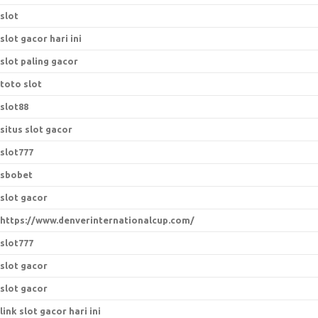
slot
slot gacor hari ini
slot paling gacor
toto slot
slot88
situs slot gacor
slot777
sbobet
slot gacor
https://www.denverinternationalcup.com/
slot777
slot gacor
slot gacor
link slot gacor hari ini