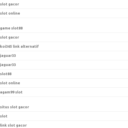
slot gacor
slot online
game slot88
slot gacor
koi365 link alternatif
jaguar33
jaguar33
slot88
slot online
agam99 slot
situs slot gacor
slot
link slot gacor