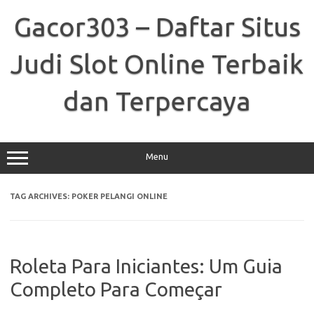
Skip
to
Gacor303 – Daftar Situs
content
Judi Slot Online Terbaik
dan Terpercaya
Menu
TAG ARCHIVES:
POKER PELANGI ONLINE
Roleta Para Iniciantes: Um Guia
Completo Para Começar