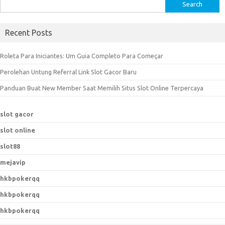
S
e
a
Recent Posts
r
c
Roleta Para Iniciantes: Um Guia Completo Para Começar
h
Perolehan Untung Referral Link Slot Gacor Baru
f
o
Panduan Buat New Member Saat Memilih Situs Slot Online Terpercaya
r
:
slot gacor
slot online
slot88
mejavip
hkbpokerqq
hkbpokerqq
hkbpokerqq