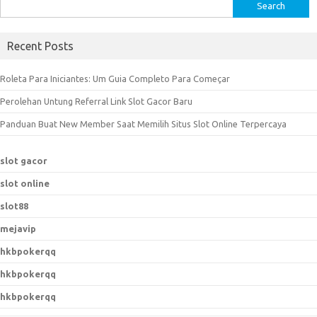
S
e
a
Recent Posts
r
c
Roleta Para Iniciantes: Um Guia Completo Para Começar
h
Perolehan Untung Referral Link Slot Gacor Baru
f
o
Panduan Buat New Member Saat Memilih Situs Slot Online Terpercaya
r
:
slot gacor
slot online
slot88
mejavip
hkbpokerqq
hkbpokerqq
hkbpokerqq