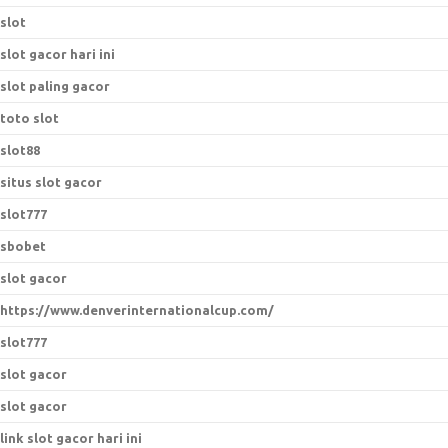
slot
slot gacor hari ini
slot paling gacor
toto slot
slot88
situs slot gacor
slot777
sbobet
slot gacor
https://www.denverinternationalcup.com/
slot777
slot gacor
slot gacor
link slot gacor hari ini