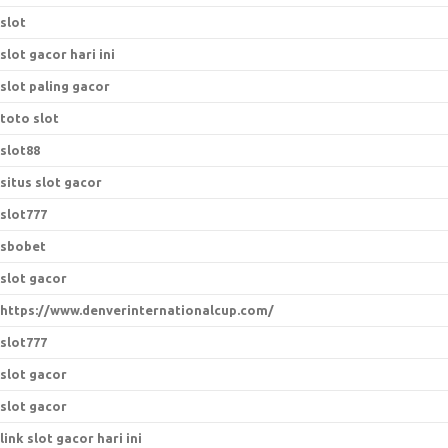
slot
slot gacor hari ini
slot paling gacor
toto slot
slot88
situs slot gacor
slot777
sbobet
slot gacor
https://www.denverinternationalcup.com/
slot777
slot gacor
slot gacor
link slot gacor hari ini