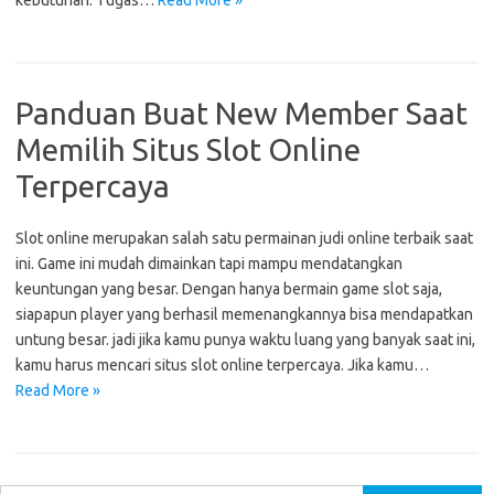
kebutuhan. Tugas…
Read More »
Panduan Buat New Member Saat
Memilih Situs Slot Online
Terpercaya
Slot online merupakan salah satu permainan judi online terbaik saat
ini. Game ini mudah dimainkan tapi mampu mendatangkan
keuntungan yang besar. Dengan hanya bermain game slot saja,
siapapun player yang berhasil memenangkannya bisa mendapatkan
untung besar. jadi jika kamu punya waktu luang yang banyak saat ini,
kamu harus mencari situs slot online terpercaya. Jika kamu…
Read More »