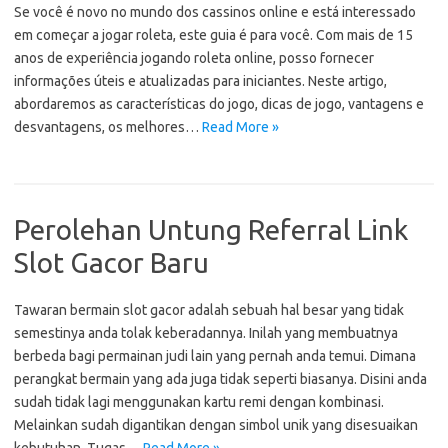
Se você é novo no mundo dos cassinos online e está interessado
em começar a jogar roleta, este guia é para você. Com mais de 15
anos de experiência jogando roleta online, posso fornecer
informações úteis e atualizadas para iniciantes. Neste artigo,
abordaremos as características do jogo, dicas de jogo, vantagens e
desvantagens, os melhores…
Read More »
Perolehan Untung Referral Link
Slot Gacor Baru
Tawaran bermain slot gacor adalah sebuah hal besar yang tidak
semestinya anda tolak keberadannya. Inilah yang membuatnya
berbeda bagi permainan judi lain yang pernah anda temui. Dimana
perangkat bermain yang ada juga tidak seperti biasanya. Disini anda
sudah tidak lagi menggunakan kartu remi dengan kombinasi.
Melainkan sudah digantikan dengan simbol unik yang disesuaikan