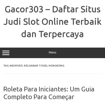
Skip
to
Gacor303 – Daftar Situs
content
Judi Slot Online Terbaik
dan Terpercaya
Menu
TAG ARCHIVES:
KELUARAN TOGEL HONGKONG
Roleta Para Iniciantes: Um Guia
Completo Para Começar