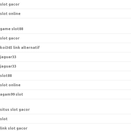
slot gacor
slot online
game slot88
slot gacor
koi365 link alternatif
jaguar33
jaguar33
slot88
slot online
agam99 slot
situs slot gacor
slot
link slot gacor