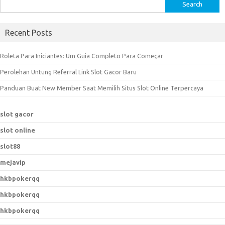
S
e
a
Recent Posts
r
c
Roleta Para Iniciantes: Um Guia Completo Para Começar
h
Perolehan Untung Referral Link Slot Gacor Baru
f
o
Panduan Buat New Member Saat Memilih Situs Slot Online Terpercaya
r
:
slot gacor
slot online
slot88
mejavip
hkbpokerqq
hkbpokerqq
hkbpokerqq