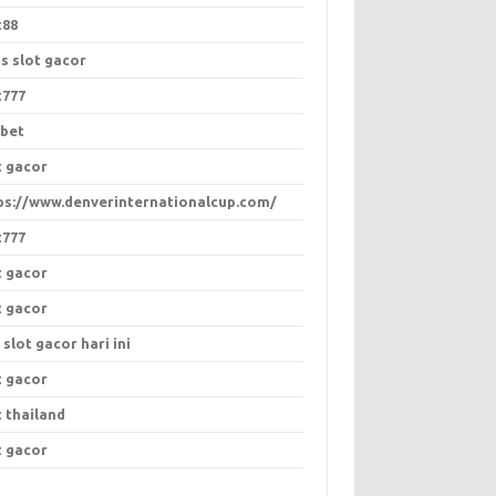
t88
us slot gacor
t777
bet
t gacor
ps://www.denverinternationalcup.com/
t777
t gacor
t gacor
k slot gacor hari ini
t gacor
t thailand
t gacor