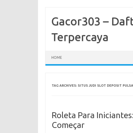
Skip
to
content
Gacor303 – Daft
Terpercaya
HOME
TAG ARCHIVES:
SITUS JUDI SLOT DEPOSIT PUL
Roleta Para Iniciante
Começar