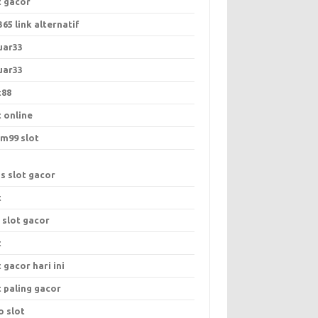
t gacor
365 link alternatif
uar33
uar33
t88
t online
m99 slot
us slot gacor
t
k slot gacor
t
t gacor hari ini
t paling gacor
o slot