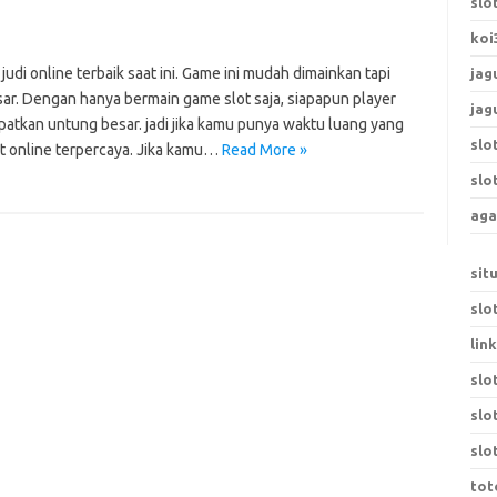
slo
koi
udi online terbaik saat ini. Game ini mudah dimainkan tapi
jag
. Dengan hanya bermain game slot saja, siapapun player
jag
tkan untung besar. jadi jika kamu punya waktu luang yang
slo
lot online terpercaya. Jika kamu…
Read More »
slo
aga
sit
slo
lin
slo
slo
slo
tot