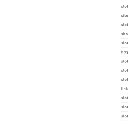
slo
sit
slo
sbo
slo
htt
slo
slo
slo
lin
slo
slo
slo