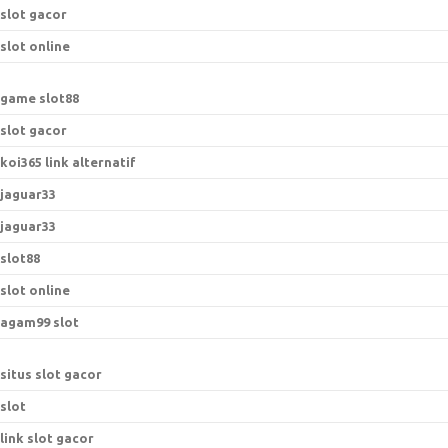
slot gacor
slot online
game slot88
slot gacor
koi365 link alternatif
jaguar33
jaguar33
slot88
slot online
agam99 slot
situs slot gacor
slot
link slot gacor