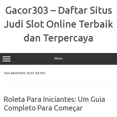
Skip
to
Gacor303 – Daftar Situs
content
Judi Slot Online Terbaik
dan Terpercaya
Menu
TAG ARCHIVES:
SLOT AZTEC
Roleta Para Iniciantes: Um Guia
Completo Para Começar