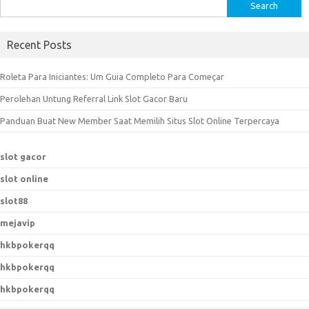
S
e
a
Recent Posts
r
c
Roleta Para Iniciantes: Um Guia Completo Para Começar
h
Perolehan Untung Referral Link Slot Gacor Baru
f
o
Panduan Buat New Member Saat Memilih Situs Slot Online Terpercaya
r
:
slot gacor
slot online
slot88
mejavip
hkbpokerqq
hkbpokerqq
hkbpokerqq