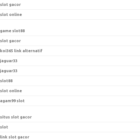
slot gacor
slot online
game slot88
slot gacor
koi365 link alternatif
jaguar33
jaguar33
slot88
slot online
agam99 slot
situs slot gacor
slot
link slot gacor