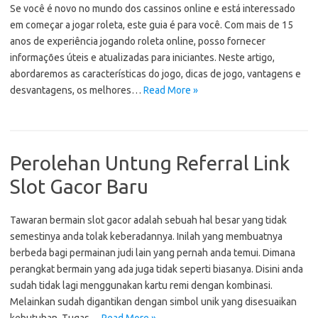
Se você é novo no mundo dos cassinos online e está interessado
em começar a jogar roleta, este guia é para você. Com mais de 15
anos de experiência jogando roleta online, posso fornecer
informações úteis e atualizadas para iniciantes. Neste artigo,
abordaremos as características do jogo, dicas de jogo, vantagens e
desvantagens, os melhores…
Read More »
Perolehan Untung Referral Link
Slot Gacor Baru
Tawaran bermain slot gacor adalah sebuah hal besar yang tidak
semestinya anda tolak keberadannya. Inilah yang membuatnya
berbeda bagi permainan judi lain yang pernah anda temui. Dimana
perangkat bermain yang ada juga tidak seperti biasanya. Disini anda
sudah tidak lagi menggunakan kartu remi dengan kombinasi.
Melainkan sudah digantikan dengan simbol unik yang disesuaikan