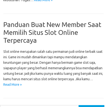
kebutuhan. Tugas…
Read More »
Panduan Buat New Member Saat
Memilih Situs Slot Online
Terpercaya
Slot online merupakan salah satu permainan judi online terbaik saat
ini. Game ini mudah dimainkan tapi mampu mendatangkan
keuntungan yang besar. Dengan hanya bermain game slot saja,
siapapun player yang berhasil memenangkannya bisa mendapatkan
untung besar. jadi jika kamu punya waktu luang yang banyak saat ini,
kamu harus mencari situs slot online terpercaya. Jika kamu…
Read More »